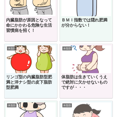
内臓脂肪が原因となって
ＢＭＩ指数では隠れ肥満
命にかかわる危険な生活
が分からない！
習慣病を招く！
体脂肪
体脂肪
リンゴ型の内臓脂肪型肥
体脂肪は生きていくうえ
満と洋ナシ型の皮下脂肪
で絶対に欠かせないもの
型肥満
ですが・・・
体脂肪
体脂肪