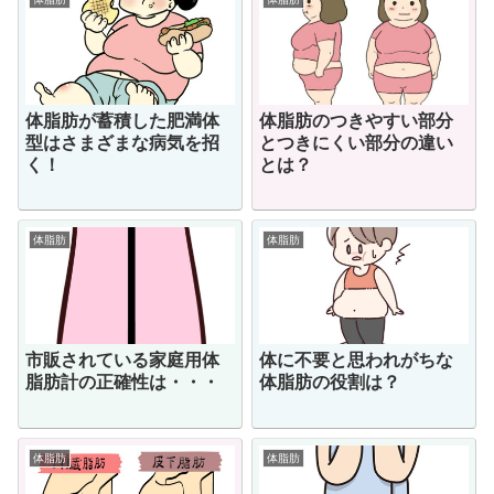
体脂肪が蓄積した肥満体
体脂肪のつきやすい部分
型はさまざまな病気を招
とつきにくい部分の違い
く！
とは？
体脂肪
体脂肪
市販されている家庭用体
体に不要と思われがちな
脂肪計の正確性は・・・
体脂肪の役割は？
体脂肪
体脂肪