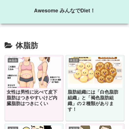
Awesome みんなでDiet！
体脂肪
体脂肪
体脂肪
女性は男性に比べて皮下
脂肪組織には「白色脂肪
脂肪はつきやすいけど内
組織」と「褐色脂肪組
臓脂肪はつきにくい
織」の２種類がありま
す！
体脂肪
体脂肪