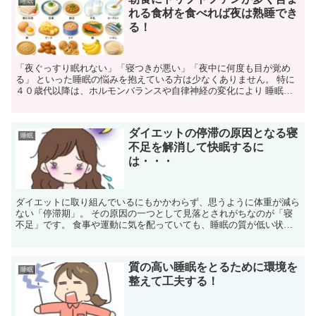
睡眠
れる食材を食べれば夜は熟睡でき
る！
「夜ぐっすり眠れない」「寝つきが悪い」「夜中に何度も目が覚め
る」 といった睡眠の悩みを抱えている方は少なくありません。 特に
４０歳代以降は、ホルモンバランスや自律神経の変化により 睡眠の
質が低下しやすくなるため、日頃の生活習慣を見直すことが...
ダイエットの停滞の原因となる寝
睡眠
不足を解消して快眠するに
は・・・
ダイエットに取り組んでいるにもかかわらず、思うように体重が減ら
ない「停滞期」。 その原因の一つとして見落とされがちなのが「寝
不足」です。 食事や運動に気を配っていても、睡眠の質が低い状態
では、 体は本来の代謝機能を十分に発揮できません。 本...
質の高い睡眠をとるために環境を
睡眠
整えて工夫する！