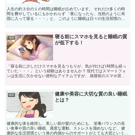
人生の約３分の１の時間は睡眠が占めています。 それだけ多くの時
間を費やしているにもかかわらず 「夜になったら、当然のように布
団に入って寝る・・・」と、 このように睡眠は日々の生活習慣の中
であまりにも当然のような行為なので、 その大切さや効果...
寝る前にスマホを見ると睡眠の質
睡眠
が低下する！
「寝る前に少しだけスマホを見るつもりが、気が付けば1時間も経っ
ていた・・・」 という経験はありませんか？ 現代ではスマートフォ
ンは生活に欠かせない便利なアイテムですが、 就寝前のスマホ習慣
は睡眠の質を大きく低下させる原因の一つと考えられてい...
健康や美容に大切な質の良い睡眠
睡眠
とは？
健康的な体を維持し、美しい肌や髪のためにも、 栄養バランスの良
い食事や質の良い睡眠、適度な運動、ストレスを溜めないなど、 健
康的な生活習慣という体の内側からのサポートがとても大切というこ