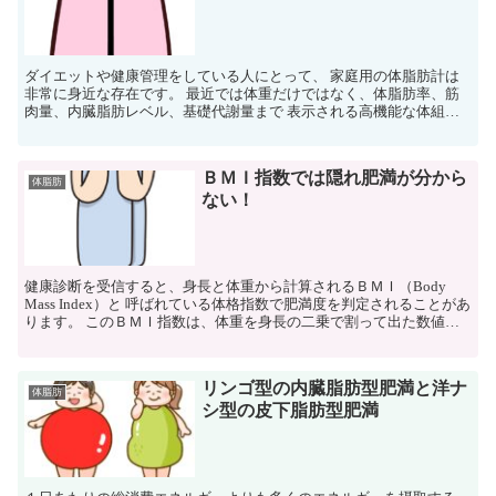
ダイエットや健康管理をしている人にとって、 家庭用の体脂肪計は
非常に身近な存在です。 最近では体重だけではなく、体脂肪率、筋
肉量、内臓脂肪レベル、基礎代謝量まで 表示される高機能な体組成
計も多く販売されています。 しかし、「昨日より体脂肪率...
ＢＭＩ指数では隠れ肥満が分から
体脂肪
ない！
健康診断を受信すると、身長と体重から計算されるＢＭＩ（Body
Mass Index）と 呼ばれている体格指数で肥満度を判定されることがあ
ります。 このＢＭＩ指数は、体重を身長の二乗で割って出た数値か
ら判定し、 １８.５以下は痩せてる、１８...
リンゴ型の内臓脂肪型肥満と洋ナ
体脂肪
シ型の皮下脂肪型肥満