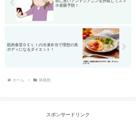
目に良いアントシアニンを摂取してスマ
ホ老眼予防！
筋肉食堂ＤＥＬＩの冷凍弁当で理想の美
ボディになるダイエット！
ホーム
体脂肪
スポンサードリンク