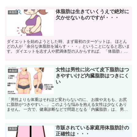
体脂肪は生きていくうえで絶対に
体脂肪
欠かせないものですが・・・
ダイエットを始めようとした時、まず最初のターゲットは、 ほとん
どの人が「余分な体脂肪を減らす・・・」ということになると思いま
す。 ダイエットを志す人や肥満体型の人からすれば、 「体脂肪」と
聞くだけで憂鬱な気分に陥り、体に不要な邪魔者で、 悪...
女性は男性に比べて皮下脂肪はつ
体脂肪
きやすいけど内臓脂肪はつきにく
い
「男性よりも体重はそれほど変わらないのに、 お腹や太もも、お尻
に脂肪がつきやすい…」 このような悩みを抱える女性は少なくあり
ません。 一方で、健康診断などで問題となる「内臓脂肪」は、 男性
に比べると女性は比較的つきにくいといわれています。 ...
市販されている家庭用体脂肪計の
体脂肪
正確性は・・・