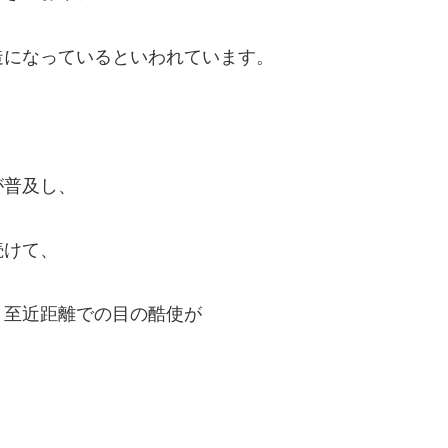
造になっているといわれています。
が普及し、
続けて、
う至近距離での目の酷使が