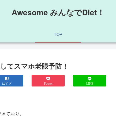
Awesome みんなでDiet！
TOP
してスマホ老眼予防！
はてブ
Pocket
LINE
できており、