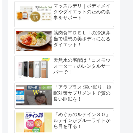
マッスルデリ｜ボディメイ
クやダイエットのための食
事をサポート
筋肉食堂ＤＥＬＩの冷凍弁
当で理想の美ボディになる
ダイエット！
天然水の宅配は「コスモウ
ォーター」のレンタルサー
バーで！
「アラプラス 深い眠り」睡
眠対策サプリメントで質の
良い睡眠を！
「めぐみのルテイン３０」
ルテインがブルーライトか
ら目を守る！