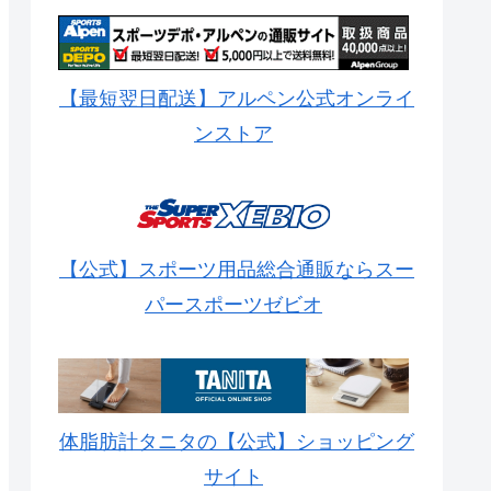
【最短翌日配送】アルペン公式オンライ
ンストア
【公式】スポーツ用品総合通販ならスー
パースポーツゼビオ
体脂肪計タニタの【公式】ショッピング
サイト