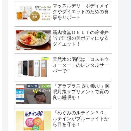
マッスルデリ｜ボディメイ
クやダイエットのための食
事をサポート
筋肉食堂ＤＥＬＩの冷凍弁
当で理想の美ボディになる
ダイエット！
天然水の宅配は「コスモウ
ォーター」のレンタルサー
バーで！
「アラプラス 深い眠り」睡
眠対策サプリメントで質の
良い睡眠を！
「めぐみのルテイン３０」
ルテインがブルーライトか
ら目を守る！