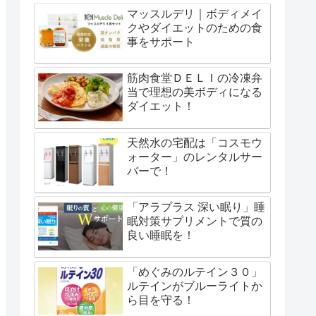
マッスルデリ｜ボディメイ
クやダイエットのための食
事をサポート
筋肉食堂ＤＥＬＩの冷凍弁
当で理想の美ボディになる
ダイエット！
天然水の宅配は「コスモウ
ォーター」のレンタルサー
バーで！
「アラプラス 深い眠り」睡
眠対策サプリメントで質の
良い睡眠を！
「めぐみのルテイン３０」
ルテインがブルーライトか
ら目を守る！