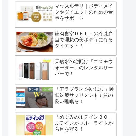
マッスルデリ｜ボディメイ
クやダイエットのための食
事をサポート
筋肉食堂ＤＥＬＩの冷凍弁
当で理想の美ボディになる
ダイエット！
天然水の宅配は「コスモウ
ォーター」のレンタルサー
バーで！
「アラプラス 深い眠り」睡
眠対策サプリメントで質の
良い睡眠を！
「めぐみのルテイン３０」
ルテインがブルーライトか
ら目を守る！