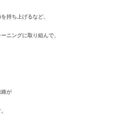
のを持ち上げるなど、
レーニングに取り組んで、
。
線維が
す。