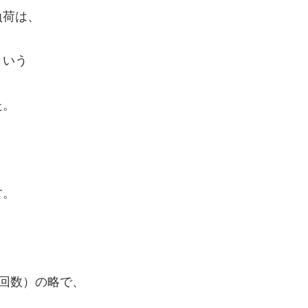
負荷は、
という
た。
す。
大反復回数）の略で、