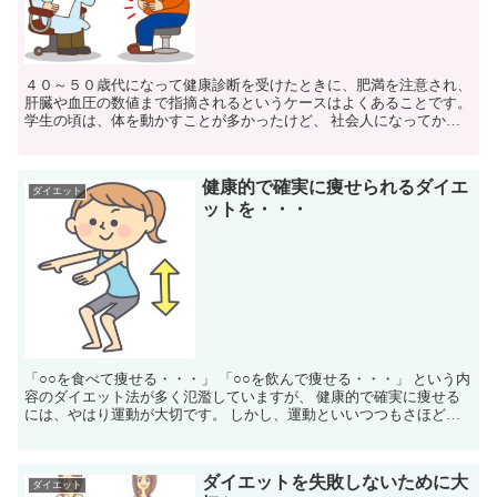
４０～５０歳代になって健康診断を受けたときに、肥満を注意され、
肝臓や血圧の数値まで指摘されるというケースはよくあることです。
学生の頃は、体を動かすことが多かったけど、 社会人になってから
は、１日中、ディスクワークで座りっぱなしで、 休日...
健康的で確実に痩せられるダイエ
ダイエット
ットを・・・
「○○を食べて痩せる・・・」 「○○を飲んで痩せる・・・」 という内
容のダイエット法が多く氾濫していますが、 健康的で確実に痩せる
には、やはり運動が大切です。 しかし、運動といいつつもさほどき
つく行う必要はありません。 手軽にできるラジオ体...
ダイエットを失敗しないために大
ダイエット