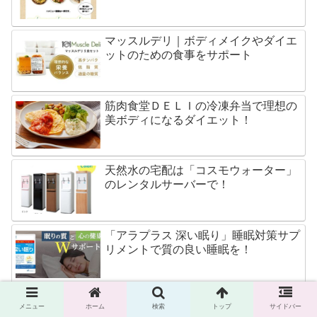
マッスルデリ｜ボディメイクやダイエ
ットのための食事をサポート
筋肉食堂ＤＥＬＩの冷凍弁当で理想の
美ボディになるダイエット！
天然水の宅配は「コスモウォーター」
のレンタルサーバーで！
「アラプラス 深い眠り」睡眠対策サプ
リメントで質の良い睡眠を！
「めぐみのルテイン３０」ルテインが
メニュー
ホーム
検索
トップ
サイドバー
ブルーライトから目を守る！