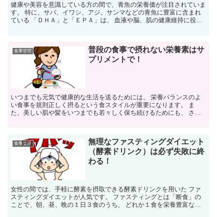
健康や美容を意識している方の間で、青魚の栄養価が注目されていま
す。 特に、サバ、イワシ、アジ、サンマなどの青魚に豊富に含まれ
ている 「ＤＨＡ」と「ＥＰＡ」は、 血液や脳、肌の健康維持に役立
つ重要な脂質として知られています。 しかし、同じ青魚...
普段の食事で摂れない栄養素はサ
食事管理
プリメントで！
いつまでも元気で健康的な生活を送るためには、 栄養バランスのよ
い食事を規則正しく摂るという食スタイルが重要になります。 ま
た、美しい肌や髪をいつまでも若々しく保ち続けるためにも、 さま
ざまな栄養素が必要となります。 実際、ダイエットなどで無...
無理なファスティングダイエット
食事管理
（酵素ドリンク）は必ず失敗に終
わる！
女性の間では、手軽に酵素を摂取できる酵素ドリンクを用いた ファ
スティングダイエットが人気です。 ファスティングとは「断食」の
ことで、朝、昼、晩の１日３食のうち、 どれか１食を栄養豊富な酵
素ドリンクに置き換えて、 カロリーセーブすることが目的...