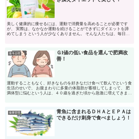
美しく健康的に痩せるには、運動で消費量を高めることが必要です
が、 実際は、なかなか運動を続けることができずにダイエットを諦
めてしまう という人が少なくありません。 そんな人たちは、毎日の
食事をしっかりと管理して 摂取カロリー量をコントロール...
ＧI値の低い食品を選んで肥満改
食事管理
善！
運動することもなく、好きなものを好きなだけ食べて飲んでという食
生活のせいで、 お腹まわりに多量の体脂肪が蓄積してしまって、 肥
満体型に悩むという人は、４０歳を過ぎた頃から急激に増えてきま
す。 日頃、これといった運動を何もしないで、４０歳代を...
青魚に含まれるＤＨＡとＥＰＡは
食事管理
できるだけ刺身で食べましょう！