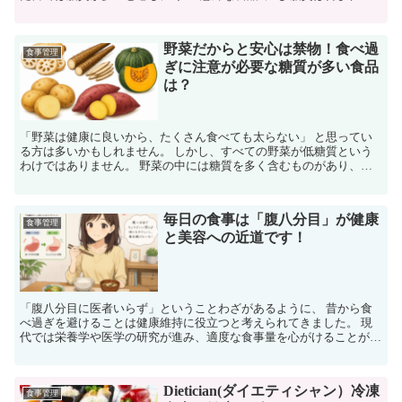
おり、少量だからと油断していると、 知らないうちに摂...
野菜だからと安心は禁物！食べ過
食事管理
ぎに注意が必要な糖質が多い食品
は？
「野菜は健康に良いから、たくさん食べても太らない」 と思ってい
る方は多いかもしれません。 しかし、すべての野菜が低糖質という
わけではありません。 野菜の中には糖質を多く含むものがあり、食
べ過ぎると血糖値が大きく上昇し、 ダイエットやアンチエ...
毎日の食事は「腹八分目」が健康
食事管理
と美容への近道です！
「腹八分目に医者いらず」ということわざがあるように、 昔から食
べ過ぎを避けることは健康維持に役立つと考えられてきました。 現
代では栄養学や医学の研究が進み、適度な食事量を心がけることが
肥満予防だけでなく、生活習慣病のリスク低減や美容、 さ...
Dietician(ダイエティシャン）冷凍
食事管理