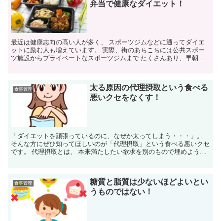
弁当で健康なダイエット！
最近は健康志向の高い人が多く、 スポーツジムなどに通ってダイエ
ットに励む人も増えています。 実際、街のあちこちには公共スポー
ツ施設からプライベートなスポーツジムまで たくさんあり、早朝に
は、 街中をウォーキングやジョギングする人をよく見かけ...
太る原因の代理摂取という食べる
食事管理
悪いクセをなくす！
「ダイエットを頑張っているのに、なぜか太ってしまう・・・」。
そんな方にぜひ知ってほしいのが「代理摂取」という食べる悪いクセ
です。 代理摂取とは、 本来満たしたい欲求を別のもので埋めようと
する行動のことを指します。 例えば、ストレスや寂しさ...
糖質と脂質は少ないほどよいとい
食事管理
うものではない！