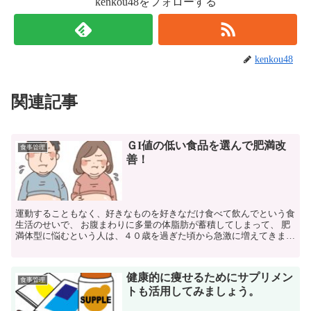
kenkou48をフォローする
kenkou48
関連記事
ＧI値の低い食品を選んで肥満改
食事管理
善！
運動することもなく、好きなものを好きなだけ食べて飲んでという食
生活のせいで、 お腹まわりに多量の体脂肪が蓄積してしまって、 肥
満体型に悩むという人は、４０歳を過ぎた頃から急激に増えてきま
す。 日頃、これといった運動を何もしないで、４０歳代を...
健康的に痩せるためにサプリメン
食事管理
トも活用してみましょう。