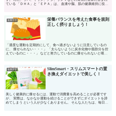
ている 「ＤＨＡ」と「ＥＰＡ」は、 血液や脳、肌の健康維持に役立
つ重要な脂質として知られています。 しかし、同じ青魚...
栄養バランスを考えた食事を規則
食事管理
正しく摂りましょう！
「適度な運動を定期的にして、食べ過ぎないように注意しているの
に、 痩せられない・・・」 「太らないように炭水化物や脂肪分を控
えているのに・・・」 などと努力しているのに痩せられないと嘆い
ている人は少なくないようです。 しかし、そんな人たちの...
SlimSmart・スリムスマートの置
食事管理
き換えダイエットで美しく！
美しく健康的に痩せるには、運動で消費量を高めることが必要です
が、 実際は、なかなか運動を続けることができずにダイエットを諦
めてしまう という人が少なくありません。 そんな人たちは、毎日の
食事をしっかりと管理して 摂取カロリー量をコントロール...