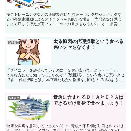
筋力トレーニングなどの無酸素運動と ウォーキングやジョギングな
どの有酸素運動によるダイエットを実践する場合、 専門的な知識に
よって正しく行えば高いダイエット効果はもちろんのこと、 疲労を
蓄積させたり、怪我をすることもなく、安全に運動を継続す...
太る原因の代理摂取という食べる
食事管理
悪いクセをなくす！
「ダイエットを頑張っているのに、なぜか太ってしまう・・・」。
そんな方にぜひ知ってほしいのが「代理摂取」という食べる悪いクセ
です。 代理摂取とは、 本来満たしたい欲求を別のもので埋めようと
する行動のことを指します。 例えば、ストレスや寂しさ...
青魚に含まれるＤＨＡとＥＰＡは
食事管理
できるだけ刺身で食べましょう！
健康や美容を意識している方の間で、青魚の栄養価が注目されていま
す。 特に、サバ、イワシ、アジ、サンマなどの青魚に豊富に含まれ