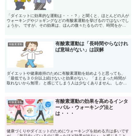
「ダイエットに効果的な運動は・・・？」と聞くと、ほとんどの人が
ウォーキングやジョギングなどの有酸素運動を挙げるのではないでし
ょうか。 ですが、その効果は、ほんの微々たるもので、時間をかけ
る割には効率が悪く、 有酸素運動だけではなかなか痩せ...
有酸素運動は「長時間やらなけれ
有酸素運動
ば意味がない」は誤解
ダイエットや健康維持のために有酸素運動を始めようと思っても、
「最低でも３０分以上続けないと効果がない」 「まとまった時間が
取れないから無理」 と感じてしまう人は少なくありません。 しかし
近年では、有酸素運動は一度に長時間行わなくても、 １...
有酸素運動の効果を高めるインタ
有酸素運動
ーバル・ウォーキング法と
は・・・
健康づくりやダイエットのためにウォーキングを始める方は多いです
が、 「毎日歩いているのに思ったほど効果が出ない」と感じること