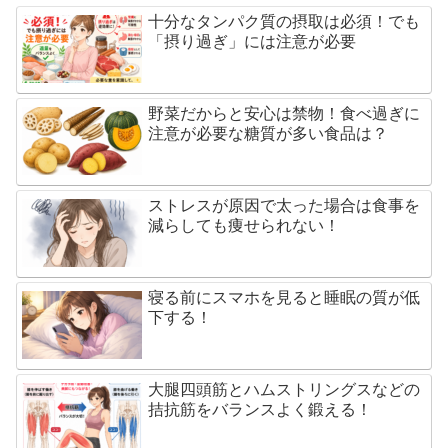
十分なタンパク質の摂取は必須！でも
「摂り過ぎ」には注意が必要
野菜だからと安心は禁物！食べ過ぎに
注意が必要な糖質が多い食品は？
ストレスが原因で太った場合は食事を
減らしても痩せられない！
寝る前にスマホを見ると睡眠の質が低
下する！
大腿四頭筋とハムストリングスなどの
拮抗筋をバランスよく鍛える！