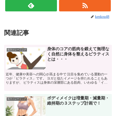
kenkou48
関連記事
身体のコアの筋肉を鍛えて無理な
筋力トレーニング
く自然に身体を整えるピラティス
とは・・・
近年、健康や美容への関心が高まる中で 注目を集めている運動の一
つが「ピラティス」です。 ヨガと似たイメージを持たれることもあ
りますが、 ピラティスは身体の深層部にある筋肉、いわゆる「イン
ナーマッスル」を鍛え、 姿勢改善や身体機能の向上を目的...
ボディメイクは増量期・減量期・
筋力トレーニング
維持期の３ステップ計画で！