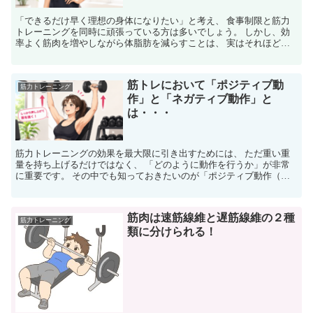
「できるだけ早く理想の身体になりたい」と考え、 食事制限と筋力
トレーニングを同時に頑張っている方は多いでしょう。 しかし、効
率よく筋肉を増やしながら体脂肪を減らすことは、 実はそれほど簡
単ではありません。 そこでおすすめしたいのが、 「増量...
筋トレにおいて「ポジティブ動
筋力トレーニング
作」と「ネガティブ動作」と
は・・・
筋力トレーニングの効果を最大限に引き出すためには、 ただ重い重
量を持ち上げるだけではなく、 「どのように動作を行うか」が非常
に重要です。 その中でも知っておきたいのが「ポジティブ動作（コ
ンセントリック収縮）」と 「ネガティブ動作（エキセント...
筋肉は速筋線維と遅筋線維の２種
筋力トレーニング
類に分けられる！