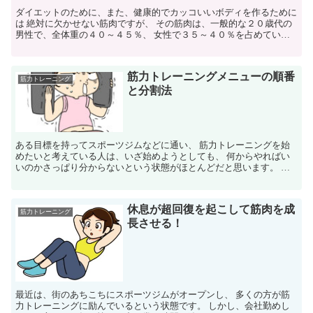
ダイエットのために、また、健康的でカッコいいボディを作るために
は 絶対に欠かせない筋肉ですが、 その筋肉は、一般的な２０歳代の
男性で、全体重の４０～４５％、 女性で３５～４０％を占めていま
す。 これだけ多くの筋肉が体全体に存在しているわけで...
筋力トレーニングメニューの順番
筋力トレーニング
と分割法
ある目標を持ってスポーツジムなどに通い、 筋力トレーニングを始
めたいと考えている人は、いざ始めようとしても、 何からやればい
いのかさっぱり分からないという状態がほとんどだと思います。 ス
ポーツジムに専属のトレーナーなどがいれば、 トレーニン...
休息が超回復を起こして筋肉を成
筋力トレーニング
長させる！
最近は、街のあちこちにスポーツジムがオープンし、 多くの方が筋
力トレーニングに励んでいるという状態です。 しかし、会社勤めし